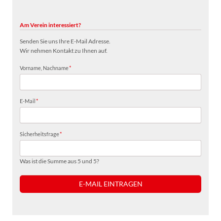
Am Verein interessiert?
Senden Sie uns Ihre E-Mail Adresse.
Wir nehmen Kontakt zu Ihnen auf.
Pflichtfeld
Vorname, Nachname
*
Pflichtfeld
E-Mail
*
Pflichtfeld
Sicherheitsfrage
*
Was ist die Summe aus 5 und 5?
E-MAIL EINTRAGEN