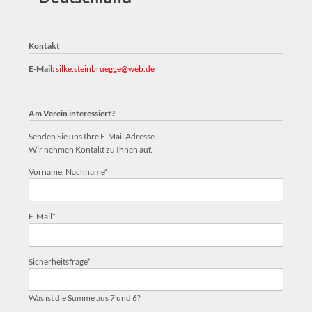
Kontakt
E-Mail:
silke.steinbruegge@web.de
Am Verein interessiert?
Senden Sie uns Ihre E-Mail Adresse.
Wir nehmen Kontakt zu Ihnen auf.
Pflichtfeld
Vorname, Nachname
*
Pflichtfeld
E-Mail
*
Pflichtfeld
Sicherheitsfrage
*
Was ist die Summe aus 7 und 6?