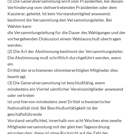
(1) Die Generalversammlung wird vom Präsidenten, bei dessen
Verhinderung vom stellvertretenden Präsidenten oder dem
Kassierer, geleitet. Ist kein Vorstandsmitglied anwesend,
bestimmt die Versammlung den Versammlungsleiter. Bei
Wahlen kann
die Versammlungsleitung für die Dauer des Wahlganges und der
vorhergehenden Diskussion einem Wahlausschuß übertragen
werden.
(2) Die Art der Abstimmung bestimmt der Versammlungsleiter.
Die Abstimmung muß schriftlich durchgeführt werden, wenn
ein
Drittel der erschienenen stimmberechtigten Mitglieder dies
beantragt.
(3) Die Generalversammlung ist beschlußfähig, wenn
mindestens ein Viertel sämtlicher Vereinsmitglieder anwesend
oder vertreten
ist und hiervon mindestens zwei Drittel schweizerischer
Nationalität sind. Bei Beschlußunfähigkeit ist der
geschäftsführende
Vorstand verpflichtet, innerhalb von acht Wochen eine zweite
Mitgliederversammlung mit der gleichen Tagesordnung
einzuberufen; diese ist ohne Rücksicht auf die Zahl der